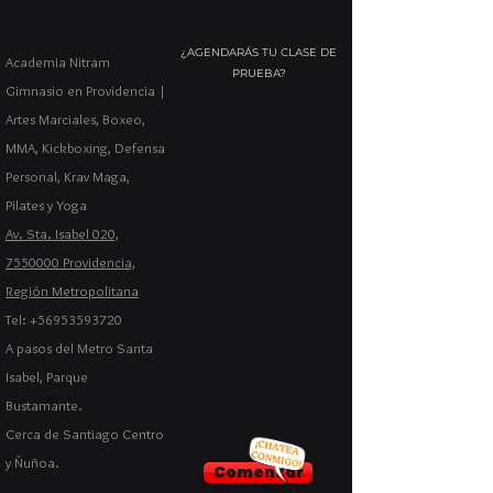
¿AGENDARÁS TU CLASE DE
Academia Nitram
PRUEBA?
Gimnasio en Providencia |
Artes Marciales, Boxeo,
MMA, Kickboxing, Defensa
Personal, Krav Maga,
Pilates y Yoga
Av. Sta. Isabel 020,
7550000 Providencia,
Región Metropolitana
Tel: +56953593720
A pasos del Metro Santa
Isabel, Parque
Bustamante.
Cerca de Santiago Centro
y Ñuñoa.
Comenzar