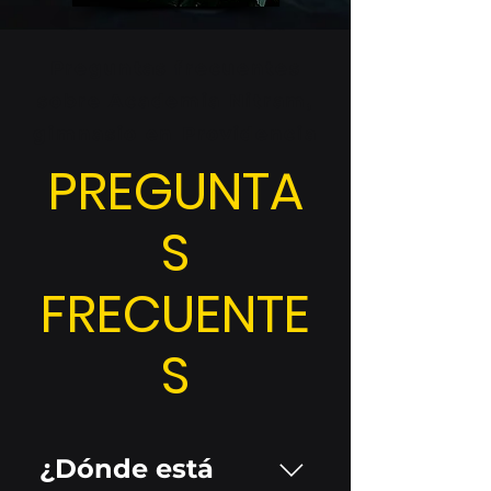
Preguntas frecuentes
sobre Academia Nitram,
gimnasio en Providencia
PREGUNTA
S
FRECUENTE
S
¿Dónde está